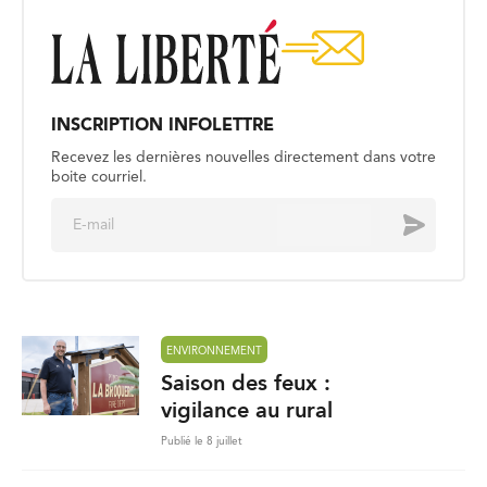
INSCRIPTION INFOLETTRE
Recevez les dernières nouvelles directement dans votre
boite courriel.
E
Envoyer
m
a
i
l
*
ENVIRONNEMENT
Saison des feux :
vigilance au rural
Publié le 8 juillet