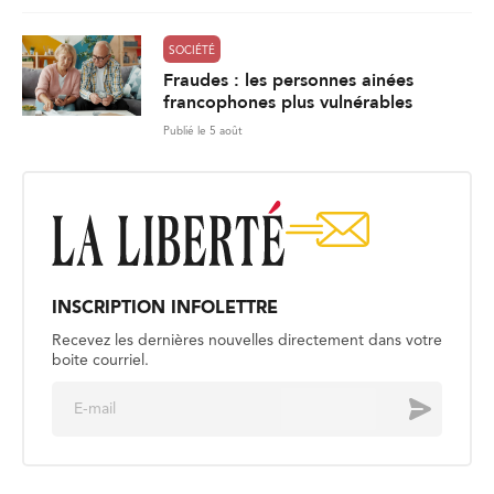
SOCIÉTÉ
Fraudes : les personnes ainées
francophones plus vulnérables
Publié le 5 août
INSCRIPTION INFOLETTRE
Recevez les dernières nouvelles directement dans votre
boite courriel.
E
Envoyer
m
a
i
l
*