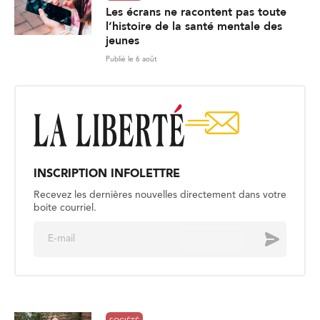
Les écrans ne racontent pas toute
l’histoire de la santé mentale des
jeunes
Publié le 6 août
INSCRIPTION INFOLETTRE
Recevez les dernières nouvelles directement dans votre
boite courriel.
E
Envoyer
m
a
i
l
*