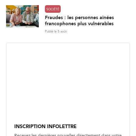
SOCIÉTÉ
Fraudes : les personnes ainées
francophones plus vulnérables
Publié le 5 août
INSCRIPTION INFOLETTRE
Recevez les dernières nouvelles directement dans votre
boite courriel.
E
Envoyer
m
a
i
l
*