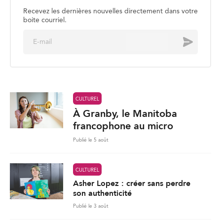
Recevez les dernières nouvelles directement dans votre
boite courriel.
E
Envoyer
m
a
i
l
*
CULTUREL
À Granby, le Manitoba
francophone au micro
Publié le 5 août
CULTUREL
Asher Lopez : créer sans perdre
son authenticité
Publié le 3 août