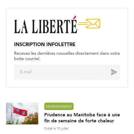
INSCRIPTION INFOLETTRE
Recevez les dernières nouvelles directement dans votre
boite courriel.
E
Envoyer
m
a
i
l
*
ENVIRONNEMENT
Prudence au Manitoba face à une
fin de semaine de forte chaleur
Publié le 10 juillet