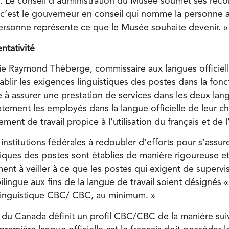
n. Le conseil d’administration du Musée soumet ses re
c’est le gouverneur en conseil qui nomme la personne 
ersonne représente ce que le Musée souhaite devenir. »
ntativité
e Raymond Théberge, commissaire aux langues officiel
tablir les exigences linguistiques des postes dans la fon
ue à assurer une prestation de services dans les deux lang
tement les employés dans la langue officielle de leur ch
ment de travail propice à l’utilisation du français et de l
nstitutions fédérales à redoubler d’efforts pour s’assur
iques des postes sont établies de manière rigoureuse et
nt à veiller à ce que les postes qui exigent de superv
lingue aux fins de la langue de travail soient désignés «
l linguistique CBC/ CBC, au minimum. »
u Canada définit un profil CBC/CBC de la manière sui