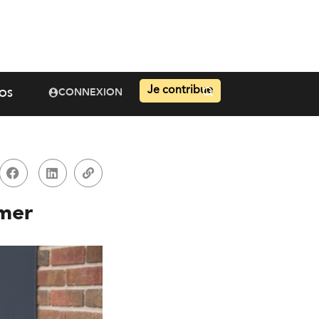
Je contribue
CONNEXION
OS
imer