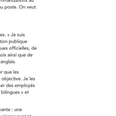
commandations au
au poste. On veut
les.
« Je suis
ction publique
ues officielles, de
oix ainsi que de
’anglais.
er que les
 objective. Je les
iser des employés
 bilingues » et
vante : une