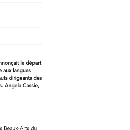
onçait le départ
re aux langues
auts dirigeants des
es. Angela Cassie,
es Beaux-Arts du