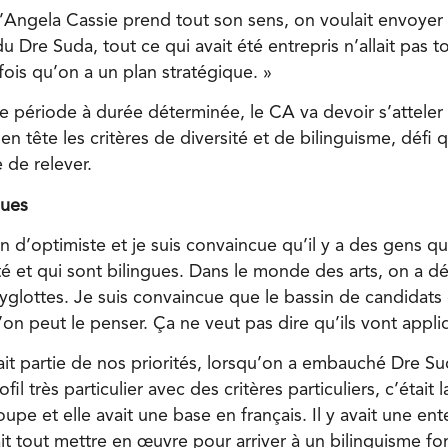
’Angela Cassie prend tout son sens, on voulait envoye
du Dre Suda, tout ce qui avait été entrepris n’allait pas t
fois qu’on a un plan stratégique. »
ériode à durée déterminée, le CA va devoir s’atteler a
 tête les critères de diversité et de bilinguisme, défi 
 de relever.
gues
n d’optimiste et je suis convaincue qu’il y a des gens qual
té et qui sont bilingues. Dans le monde des arts, on a dé
lyglottes. Je suis convaincue que le bassin de candidats e
on peut le penser. Ça ne veut pas dire qu’ils vont appli
it partie de nos priorités, lorsqu’on a embauché Dre Suda
l très particulier avec des critères particuliers, c’était 
pe et elle avait une base en français. Il y avait une ente
ait tout mettre en œuvre pour arriver à un bilinguisme fo