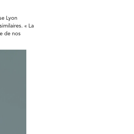
ise Lyon
imilaires. « La
ne de nos