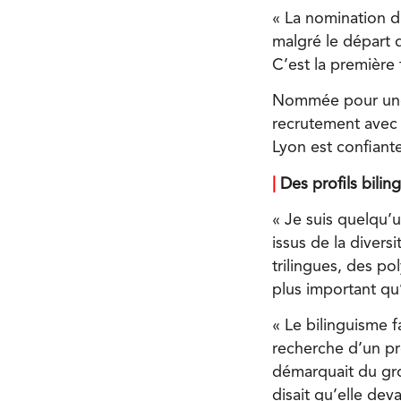
« La nomination d
malgré le départ 
C’est la première 
Nommée pour une p
recrutement avec en
Lyon est confiante
|
Des profils bilin
« Je suis quelqu’u
issus de la diversi
trilingues, des po
plus important qu’
« Le bilinguisme fa
recherche d’un profi
démarquait du grou
disait qu’elle dev