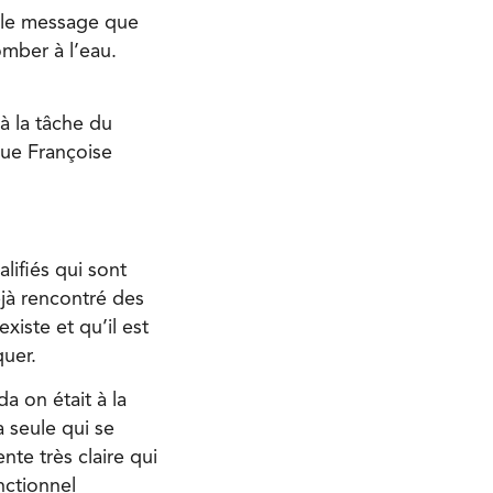
r le message que
omber à l’eau.
̀ la tâche du
que Françoise
ifiés qui sont
jà rencontré des
xiste et qu’il est
quer.
 on était à la
la seule qui se
nte très claire qui
nctionnel