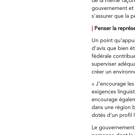
de la même faço
gouvernement et 
s’assurer que la p
|
Penser la représe
Un point qu’appui
d’avis que bien é
fédérale contrib
superviser adéqua
créer un environne
« J’encourage les i
exigences linguist
encourage égaleme
dans une région bi
dotés d’un profi
Le gouvernement d