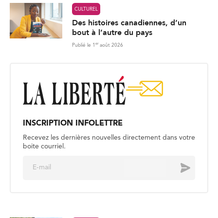
CULTUREL
Des histoires canadiennes, d’un
bout à l’autre du pays
er
Publié le 1
août 2026
INSCRIPTION INFOLETTRE
Recevez les dernières nouvelles directement dans votre
boite courriel.
E
Envoyer
m
a
i
l
*