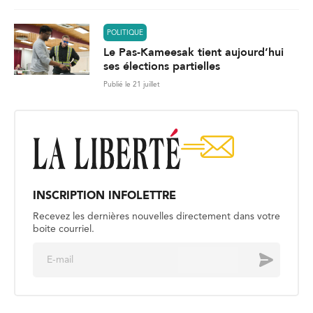
POLITIQUE
Le Pas-Kameesak tient aujourd’hui
ses élections partielles
Publié le 21 juillet
INSCRIPTION INFOLETTRE
Recevez les dernières nouvelles directement dans votre
boite courriel.
E
Envoyer
m
a
i
l
*