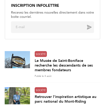
INSCRIPTION INFOLETTRE
Recevez les dernières nouvelles directement dans votre
boite courriel.
E
Envoyer
m
a
i
l
*
SOCIÉTÉ
Le Musée de Saint-Boniface
recherche les descendants de ses
membres fondateurs
Publié le 4 août
SOCIÉTÉ
Retrouver l’inspiration artistique au
parc national du Mont-Riding