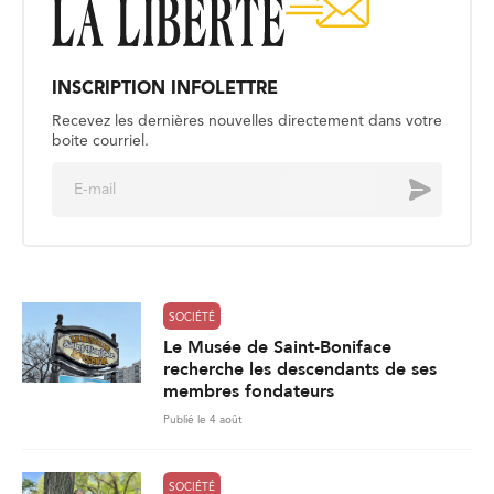
INSCRIPTION INFOLETTRE
Recevez les dernières nouvelles directement dans votre
boite courriel.
E
Envoyer
m
a
i
l
*
SOCIÉTÉ
Le Musée de Saint-Boniface
recherche les descendants de ses
membres fondateurs
Publié le 4 août
SOCIÉTÉ