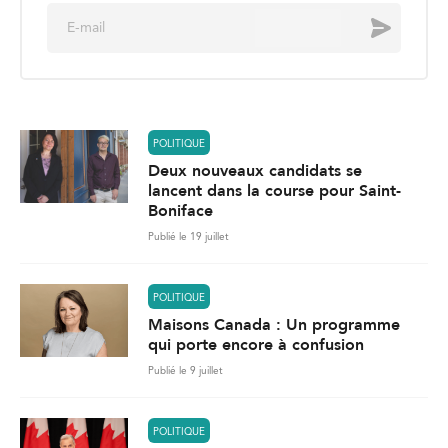
E
Envoyer
m
a
i
l
*
POLITIQUE
Deux nouveaux candidats se
lancent dans la course pour Saint-
Boniface
Publié le 19 juillet
POLITIQUE
Maisons Canada : Un programme
qui porte encore à confusion
Publié le 9 juillet
POLITIQUE