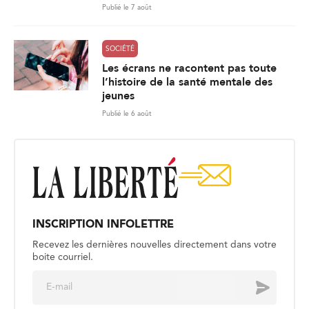
Publié le 7 août
SOCIÉTÉ
Les écrans ne racontent pas toute
l’histoire de la santé mentale des
jeunes
Publié le 6 août
INSCRIPTION INFOLETTRE
Recevez les dernières nouvelles directement dans votre
boite courriel.
E
Envoyer
m
a