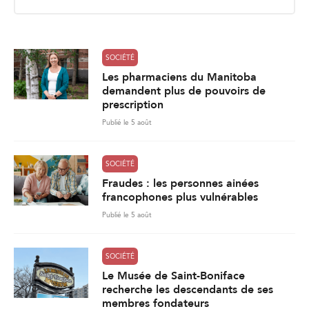
i
l
*
SOCIÉTÉ
Les pharmaciens du Manitoba
demandent plus de pouvoirs de
prescription
Publié le 5 août
SOCIÉTÉ
Fraudes : les personnes ainées
francophones plus vulnérables
Publié le 5 août
SOCIÉTÉ
Le Musée de Saint-Boniface
recherche les descendants de ses
membres fondateurs