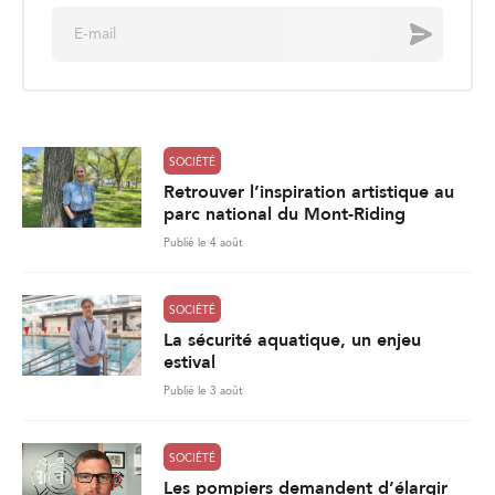
E
Envoyer
m
a
i
l
*
SOCIÉTÉ
Retrouver l’inspiration artistique au
parc national du Mont-Riding
Publié le 4 août
SOCIÉTÉ
La sécurité aquatique, un enjeu
estival
Publié le 3 août
SOCIÉTÉ
Les pompiers demandent d’élargir