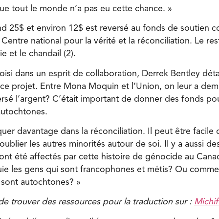
que tout le monde n’a pas eu cette chance. »
nd 25$ et environ 12$ est reversé au fonds de soutien
entre national pour la vérité et la réconciliation. Le re
ie et le chandail (2).
oisi dans un esprit de collaboration, Derrek Bentley détai
 ce projet. Entre Mona Moquin et l’Union, on leur a dema
rsé l’argent? C’était important de donner des fonds pou
autochtones.
uer davantage dans la réconciliation. Il peut être facil
oublier les autres minorités autour de soi. Il y a aussi d
nt été affectés par cette histoire de génocide au Cana
e les gens qui sont francophones et métis? Ou comme
 sont autochtones? »
e de trouver des ressources pour la traduction sur :
Michif