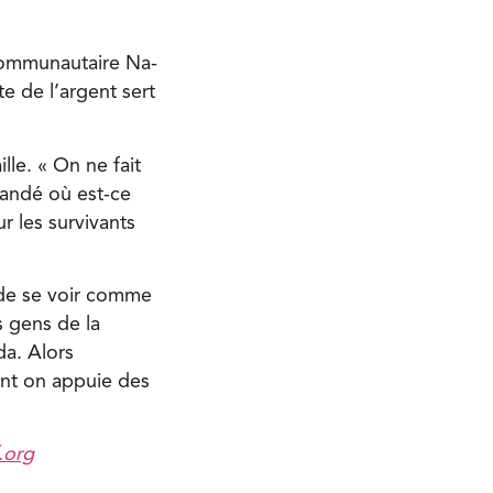
 communautaire Na-
ste de l’argent sert
lle. « On ne fait
ndé où est-ce
r les survivants
e de se voir comme
es gens de la
da. Alors
nt on appuie des
.org