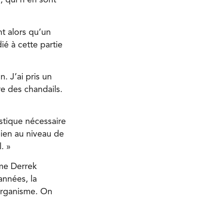
, qui n’en sont
nt alors qu’un
é à cette partie
. J’ai pris un
re des chandails.
tique nécessaire
 bien au niveau de
. »
mme Derrek
années, la
’organisme. On