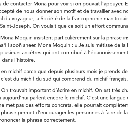
ps de contacter Mona pour voir si on pouvait l’appuyer. E
ccepté de nous donner son motif et de travailler avec n
val du voyageur, la Société de la francophonie manitobai
e Saint-Joseph. On voulait que ce soit un effort communa
Mona Moquin insistent particulièrement sur la phrase ins
faañ i sooñ sheer. Mona Moquin : « Je suis métisse de la
plusieurs ancêtres qui ont contribué à l’épanouissement
 dans l’histoire.
re en michif parce que depuis plusieurs mois je prends de
e c’est du michif du sud qui comprend du michif français.
 On trouvait important d’écrire en michif. On est très c
 aujourd’hui parlent encore le michif. C’est une langue 
 ne met pas des efforts concrets, elle pourrait complètem
a phrase permet d’encourager les personnes à faire de l
prononcer la phrase correctement.