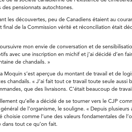
e de la société canadienne de l’existence de cimetières
̀s des pensionnats autochtones.
ant les découvertes, peu de Canadiens étaient au coura
inal de la Commission vérité et réconciliation était dédi
 poursuivre mon envie de conversation et de sensibilisation
fs avec une inscription en michif et j’ai décidé d’en fai
ntaine de chandails. »
Moquin s’est aperçue du montant de travail et de logis
es chandails. « J’ai fait tout ce travail toute seule aussi
mandes, que des livraisons. C’était beaucoup de travail
llement qu’elle a décidé de se tourner vers le CJP co
 général de l’organisme, le souligne. « Depuis plusieurs 
été choisie comme l’une des valeurs fondamentales de l
e dans tout ce qu’on fait.