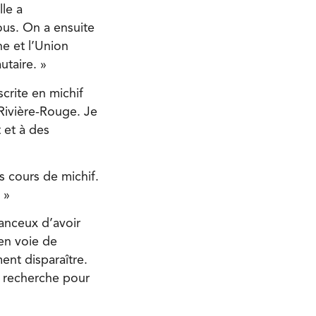
lle a
ous. On a ensuite
ne et l’Union
utaire. »
crite en michif
 Rivière-Rouge. Je
 et à des
s cours de michif.
 »
hanceux d’avoir
en voie de
ent disparaître.
a recherche pour