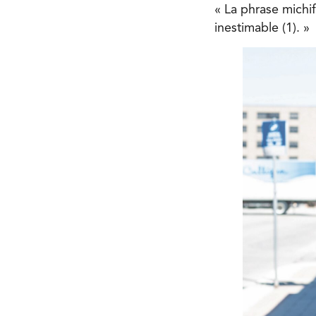
« La phrase michi
inestimable (1). »