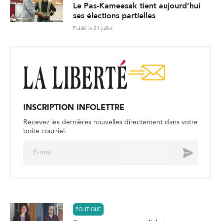
Le Pas-Kameesak tient aujourd’hui
ses élections partielles
Publié le 21 juillet
INSCRIPTION INFOLETTRE
Recevez les dernières nouvelles directement dans votre
boite courriel.
E
Envoyer
m
a
i
l
*
POLITIQUE