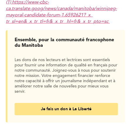
(1) https://www-cbc-
ca.translate.goog/news/canada/manitoba/winnipeg-
mayoral-candidate-forum-1.6592621?_x_
tr_sl=en&_x_tr_tl=fr&_x_tr_ hl=fr&_x_tr_pto=sc
Ensemble, pour la communauté francophone
du Manitoba
Les dons de nos lecteurs et lectrices sont essentiels
pour fournir une information de qualité en français pour
notre communauté. Joignez-vous à nous pour soutenir
notre mission. Votre engagement financier renforce
notre capacité à offrir un journalisme indépendant et à
améliorer notre salle de nouvelles pour mieux vous
servir.
Je fais un don à La Liberté