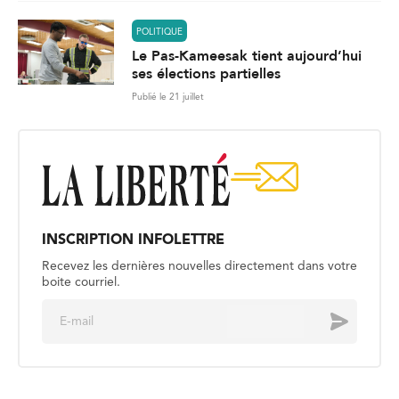
POLITIQUE
Le Pas-Kameesak tient aujourd’hui
ses élections partielles
Publié le 21 juillet
INSCRIPTION INFOLETTRE
Recevez les dernières nouvelles directement dans votre
boite courriel.
E
Envoyer
m
a
i
l
*