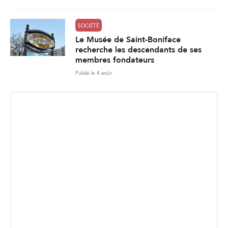
SOCIÉTÉ
Le Musée de Saint-Boniface
recherche les descendants de ses
membres fondateurs
Publié le 4 août
INSCRIPTION INFOLETTRE
Recevez les dernières nouvelles directement dans votre
boite courriel.
E
Envoyer
m
a
i