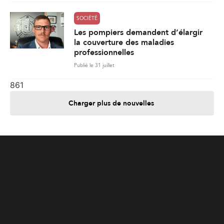
861
Charger plus de nouvelles
Je contribue
Je m'abonne
Informations
Nous joindre
Annoncez chez nous
À propos