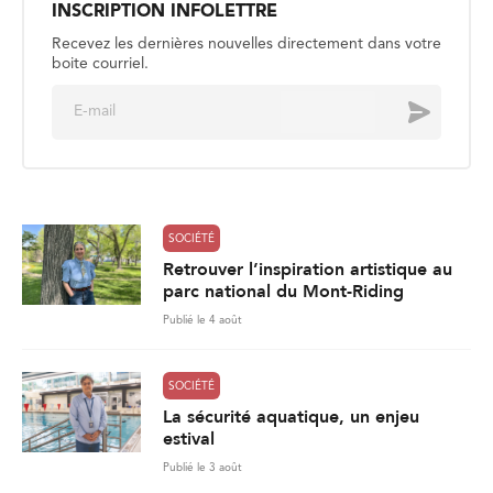
l
*
SOCIÉTÉ
Retrouver l’inspiration artistique au
parc national du Mont-Riding
Publié le 4 août
SOCIÉTÉ
La sécurité aquatique, un enjeu
estival
Publié le 3 août
SOCIÉTÉ
Les pompiers demandent d’élargir
la couverture des maladies
professionnelles
Publié le 31 juillet