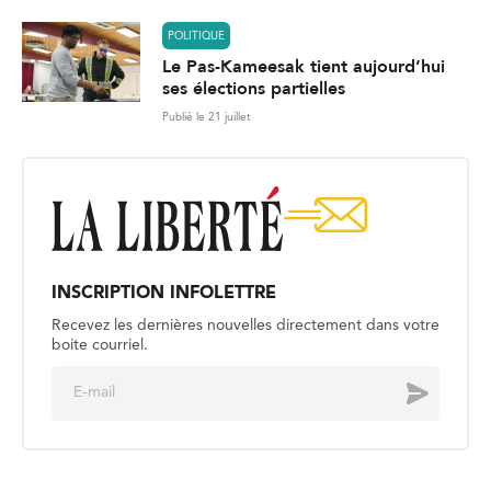
POLITIQUE
Le Pas-Kameesak tient aujourd’hui
ses élections partielles
Publié le 21 juillet
INSCRIPTION INFOLETTRE
Recevez les dernières nouvelles directement dans votre
boite courriel.
E
Envoyer
m
a
i
l
*