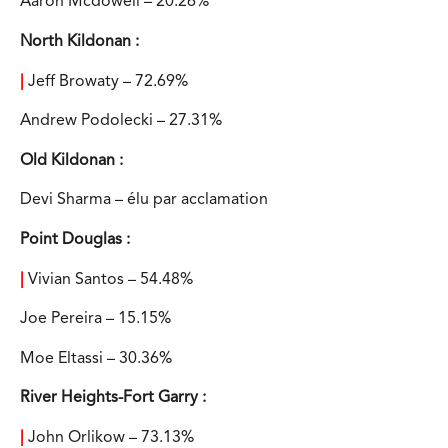
Aaron Mcdowell – 20.26%
North Kildonan :
|
Jeff Browaty – 72.69%
Andrew Podolecki – 27.31%
Old Kildonan :
Devi Sharma – élu par acclamation
Point Douglas :
|
Vivian Santos – 54.48%
Joe Pereira – 15.15%
Moe Eltassi – 30.36%
River Heights-Fort Garry :
|
John Orlikow – 73.13%