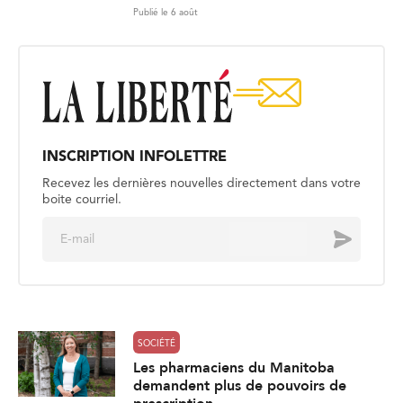
Publié le 6 août
INSCRIPTION INFOLETTRE
Recevez les dernières nouvelles directement dans votre
boite courriel.
E
Envoyer
m
a
i
l
*
SOCIÉTÉ
Les pharmaciens du Manitoba
demandent plus de pouvoirs de