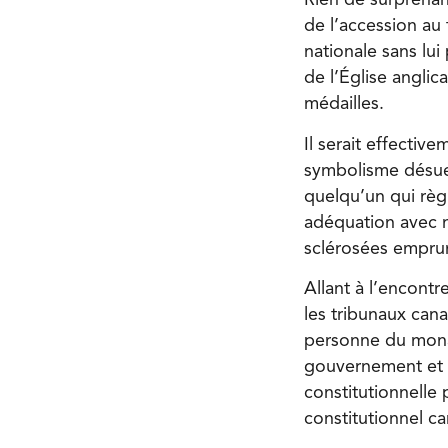
Rien de surprenant
de l’accession au t
nationale sans lui
de l’Église angli
médailles.
Il serait effectiv
symbolisme désue
quelqu’un qui rè
adéquation avec n
sclérosées empr
Allant à l’encont
les tribunaux cana
personne du mona
gouvernement et d
constitutionnelle 
constitutionnel c