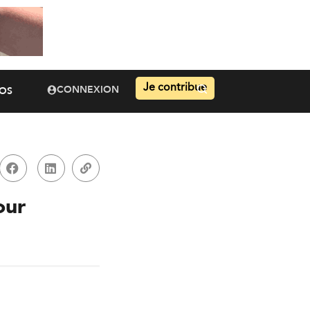
Je contribue
CONNEXION
OS
our