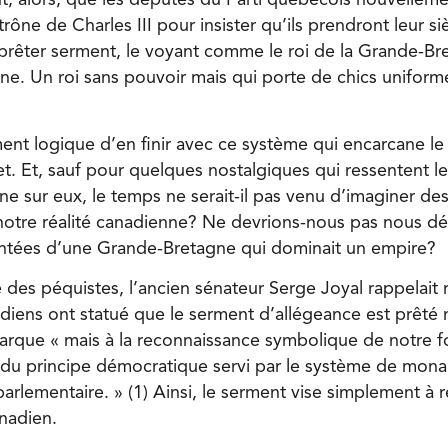
, alors, que les députés du Parti québécois nouvellemen
rône de Charles III pour insister qu’ils prendront leur sie
 prêter serment, le voyant comme le roi de la Grande-Br
cane. Un roi sans pouvoir mais qui porte de chics uniforme
ement logique d’en finir avec ce système qui encarcane 
t. Et, sauf pour quelques nostalgiques qui ressentent le
gne sur eux, le temps ne serait-il pas venu d’imaginer d
otre réalité canadienne? Ne devrions-nous pas nous déf
untées d’une Grande-Bretagne qui dominait un empire?
re des péquistes, l’ancien sénateur Serge Joyal rappelai
diens ont statué que le serment d’allégeance est prêté n
rque « mais à la reconnaissance symbolique de notre 
u principe démocratique servi par le système de mona
parlementaire. » (1) Ainsi, le serment vise simplement à r
anadien.