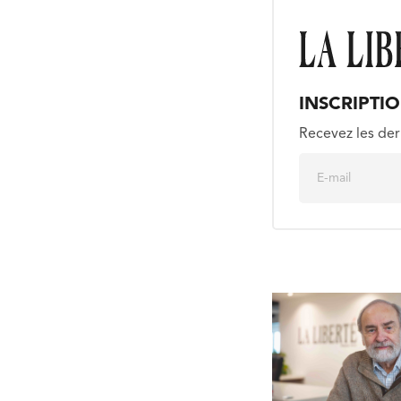
INSCRIPTI
Recevez les der
E
m
a
i
l
*