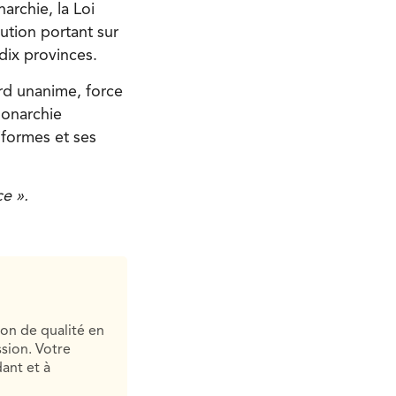
archie, la Loi
ution portant sur
 dix provinces.
ord unanime, force
monarchie
iformes et ses
ce ».
ion de qualité en
sion. Votre
ant et à