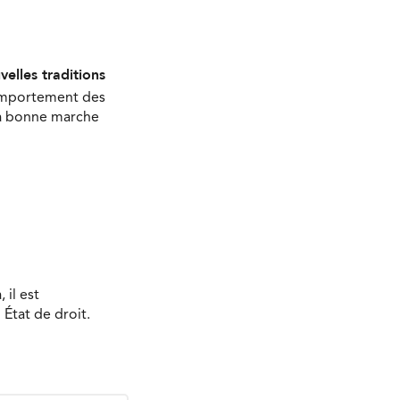
velles traditions
comportement des
 la bonne marche
 il est
État de droit.