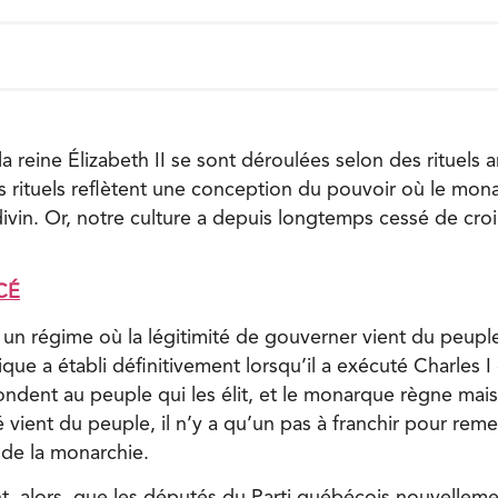
 reine Élizabeth II se sont déroulées selon des rituels 
 rituels reflètent une conception du pouvoir où le mon
divin. Or, notre culture a depuis longtemps cessé de croir
CÉ
n régime où la légitimité de gouverner vient du peupl
ue a établi définitivement lorsqu’il a exécuté Charles I
pondent au peuple qui les élit, et le monarque règne ma
té vient du peuple, il n’y a qu’un pas à franchir pour re
 de la monarchie.