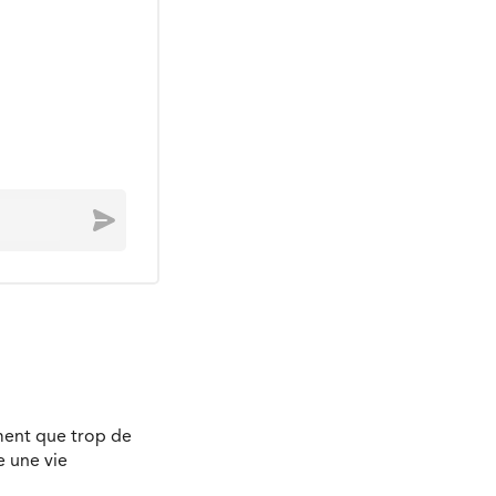
Envoyer
ment que trop de
e une vie