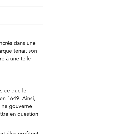
ancrés dans une
arque tenait son
e à une telle
e, ce que le
 en 1649. Ainsi,
is ne gouverne
mettre en question