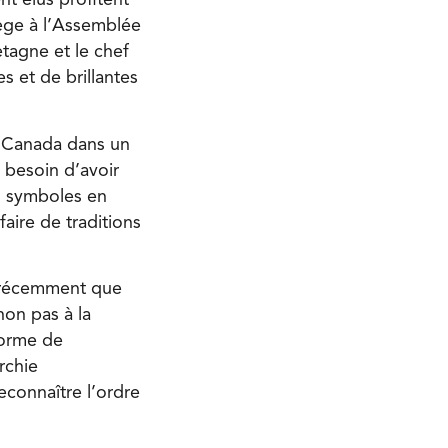
t élus profitent
̀ge à l’Assemblée
etagne et le chef
s et de brillantes
le Canada dans un
 besoin d’avoir
es symboles en
aire de traditions
t récemment que
on pas à la
forme de
rchie
econnaître l’ordre