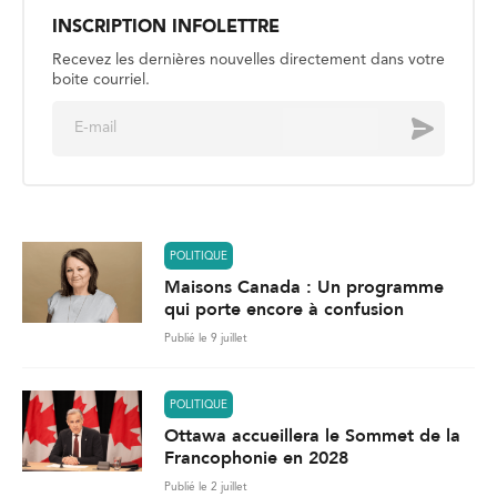
INSCRIPTION INFOLETTRE
Recevez les dernières nouvelles directement dans votre
boite courriel.
E
Envoyer
m
a
i
l
*
POLITIQUE
Maisons Canada : Un programme
qui porte encore à confusion
Publié le 9 juillet
POLITIQUE
Ottawa accueillera le Sommet de la
Francophonie en 2028
Publié le 2 juillet