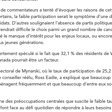
 de commentateurs a tenté d’évoquer les raisons de cett
rtains, la faible participation serait le symptôme d’une
idats. D’autres soulignaient l’absence de partis politiqu
rendrait difficile le choix parmi un grand nombre de can
 le manque d’intérêt pour les enjeux locaux, ou encore l
lus jeunes générations.
rtement spéculé si le fait que 32,1 % des résidents de
anada pourrait être un facteur.
lectoral de Mynarski, où le taux de participation de 25,2
e conseiller réélu, Ross Eadie, a expliqué que beaucoup
éménagent fréquemment et que beaucoup d’entre eux son
ne des préoccupations centrales que suscite le faible ta
i font face au défi quotidien de répondre à leurs besoin