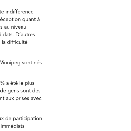
e indifférence
 déception quant à
es au niveau
didats. D’autres
a difficulté
 Winnipeg sont nés
 % a été le plus
 de gens sont des
t aux prises avec
ux de participation
s immédiats