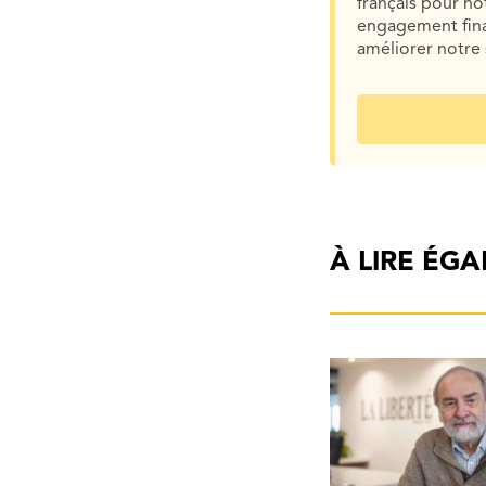
français pour n
engagement finan
améliorer notre 
À LIRE ÉG