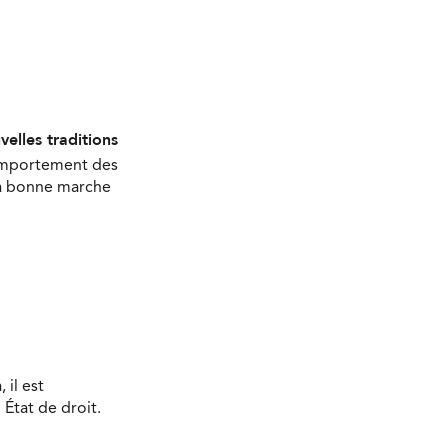
velles traditions
comportement des
 la bonne marche
 il est
État de droit.