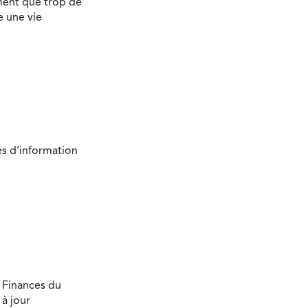
ment que trop de
e une vie
es d’information
s Finances du
à jour