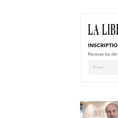
INSCRIPTI
Recevez les der
E
m
a
i
l
*