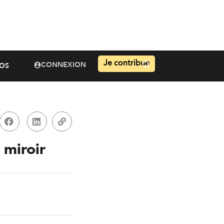
Je contribue
CONNEXION
OS
 miroir