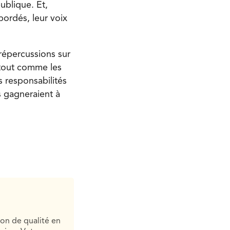
ublique. Et,
bordés, leur voix
répercussions sur
, tout comme les
s responsabilités
s gagneraient à
ion de qualité en