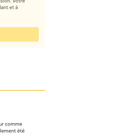
sion. Votre
ant et à
bour comme
alement été