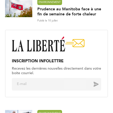
ENVIRONNEMENT
Prudence au Manitoba face à une
fin de semaine de forte chaleur
Publié le 10 juillet
INSCRIPTION INFOLETTRE
Recevez les dernières nouvelles directement dans votre
boite courriel.
E
Envoyer
m
a
i
l
*