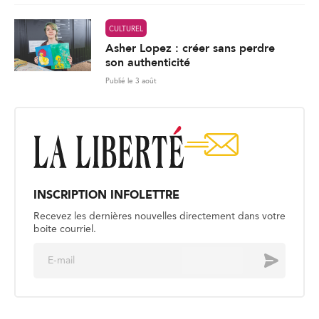
CULTUREL
Asher Lopez : créer sans perdre
son authenticité
Publié le 3 août
INSCRIPTION INFOLETTRE
Recevez les dernières nouvelles directement dans votre
boite courriel.
E
Envoyer
m
a
i
l
*