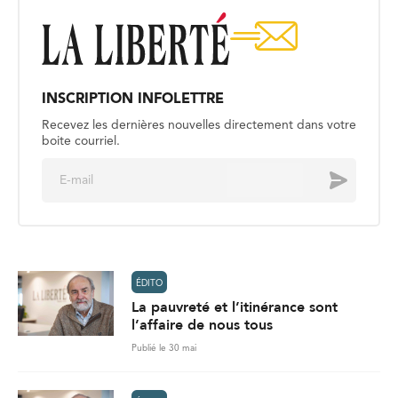
INSCRIPTION INFOLETTRE
Recevez les dernières nouvelles directement dans votre
boite courriel.
E
Envoyer
m
a
i
l
*
ÉDITO
La pauvreté et l’itinérance sont
l’affaire de nous tous
Publié le 30 mai