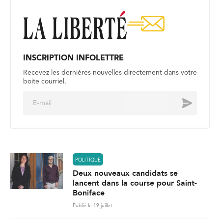
INSCRIPTION INFOLETTRE
Recevez les dernières nouvelles directement dans votre
boite courriel.
E
Envoyer
m
a
i
l
*
POLITIQUE
Deux nouveaux candidats se
lancent dans la course pour Saint-
Boniface
Publié le 19 juillet