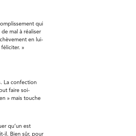
ccomplissement qui
 de mal à réaliser
achèvement en lui-
éliciter. »
s. La confection
ut faire soi-
rien » mais touche
uer qu’un est
-il. Bien sûr, pour