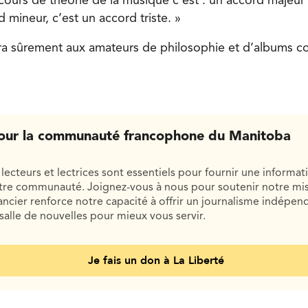
ours de théorie de la musique c’est : un accord majeur 
 mineur, c’est un accord triste. »
ra sûrement aux amateurs de philosophie et d’albums c
our la communauté francophone du Manitoba
lecteurs et lectrices sont essentiels pour fournir une informat
otre communauté. Joignez-vous à nous pour soutenir notre mis
cier renforce notre capacité à offrir un journalisme indépend
salle de nouvelles pour mieux vous servir.
Je fais un don à La Liberté