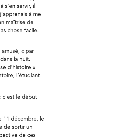
 s’en servir, il
 j’apprenais à me
en maîtrise de
pas chose facile.
l amusé, « par
dans la nuit.
ise d’histoire «
toire, l’étudiant
: c’est le début
he 11 décembre, le
e de sortir un
pective de ces