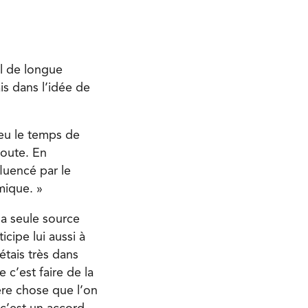
il de longue
is dans l’idée de
eu le temps de
coute. En
fluencé par le
mique. »
la seule source
cipe lui aussi à
tais très dans
e c’est faire de la
ière chose que l’on