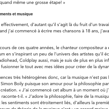
 quand même une grosse étape! »
iments et musique
ffectivement, d’autant qu’il s’agit là du fruit d’un trava
uand j’ai commencé à écrire mes chansons à 18 ans, j’ava
cours de ces quatre années, le chanteur compositeur a 
m en s’inspirant un peu de l’univers des artistes qu’il é
adiohead, Coldplay aussi, mais je suis de plus en plus in
e fusionner le tout avec mes idées pour créer de la dyna
uences très hétérogènes donc, car la musique n’est pas 
 Simon Boily puisque son amour pour la philosophie parti
création. « J’ai commencé cet album à un moment où j’é
, raconte-t-il. « J’adore la philosophie, faire de la musiqu
t les sentiments sont étroitement liés, d’ailleurs la prem