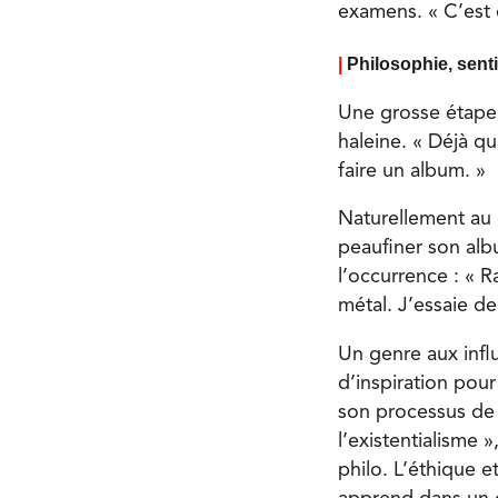
examens. « C’est
|
Philosophie, sent
Une grosse étape e
haleine. « Déjà q
faire un album. »
Naturellement au 
peaufiner son albu
l’occurrence : « R
métal. J’essaie d
Un genre aux infl
d’inspiration pour
son processus de 
l’existentialisme »
philo. L’éthique e