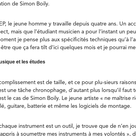
ation de Simon Boily.
EP, le jeune homme y travaille depuis quatre ans. Un a
pect, mais que l’étudiant musicien a pour l’instant un peu
moment je pense plus aux spécificités techniques qu’à l’
re que ça fera tilt d’ici quelques mois et je pourrai me f
usique et les études
ccomplissement est de taille, et ce pour plu-sieurs raison
st une tâche chronophage, d’autant plus lorsqu’il faut to
st le cas de Simon Boily. Le jeune artiste « ne maîtrise 
élé, guitare, batterie et même les logiciels de montage.
chaque instrument est un outil, je trouve que de n’en jo
i appris à soumettre mes instruments à mes volontés », dit