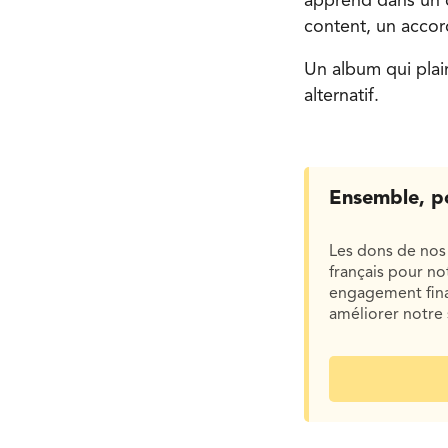
apprend dans un c
content, un accord
Un album qui plai
alternatif.
Ensemble, p
Les dons de nos 
français pour n
engagement finan
améliorer notre 