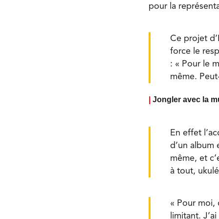
pour la représent
Ce projet d’
force le res
: « Pour le 
même. Peut-êt
|
Jongler avec la m
En effet l’a
d’un album e
même, et c’e
à tout, ukul
« Pour moi, 
limitant. J’a