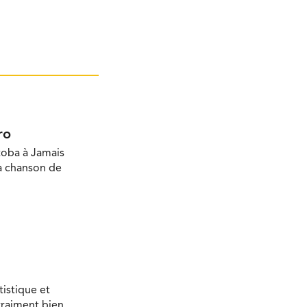
ro
toba à Jamais
la chanson de
tistique et
vraiment bien