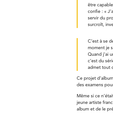
être capable d
confie : « J
servir du pr
surcroît, in
C’est à se d
moment je sui
Quand j’ai un
c’est du sér
admet tout d
Ce projet d’albu
des examens pour
Même si ce n’étai
jeune artiste franc
album et de le pr