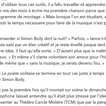
’utiliser tous ces outils, il a fallu travailler et apprendre à
’ai mis des mois à écrire ma première chanson parce que
ogramme de montage. » Mais lorsque l’on est étudiant, 
vestir le temps nécessaire pour faire de la musique n’est 
emander si Simon Boily dort la nuit? « Parfois, » lance-t-i
s saisi par un élan créatif et je reste éveillé jusque tard 
e idée, il faut qu’elle sorte. » D’autant plus que la maîtr
ieux. » Et même s’il clame volontiers son amour pour l’his
e même que « sans la musique, je serais devenu fou. »
m
Le poète solitaire
se termine en tout cas juste à temps 
 Simon Boily.
t pas la première fois qu’il montait sur scène le dimanc
ophone laissait entendre qu’il était plus stressé par l’idé
ésenter au Théâtre Cercle Molière (TCM) que par la pers