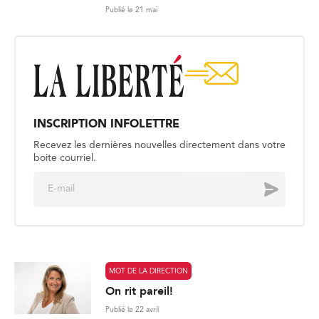
Publié le 21 mai
INSCRIPTION INFOLETTRE
Recevez les dernières nouvelles directement dans votre
boite courriel.
E
Envoyer
m
a
i
l
*
MOT DE LA DIRECTION
On rit pareil!
Publié le 22 avril