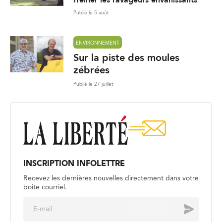
freiner les ravageurs envahissants
Publié le 5 août
ENVIRONNEMENT
Sur la piste des moules
zébrées
Publié le 27 juillet
INSCRIPTION INFOLETTRE
Recevez les dernières nouvelles directement dans votre
boite courriel.
E
Envoyer
m
a