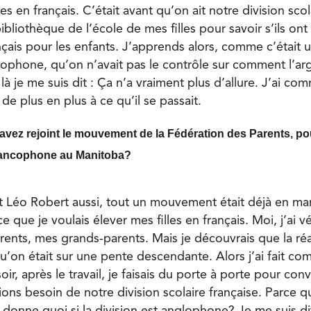
es en français. C’était avant qu’on ait notre division scol
 bibliothèque de l’école de mes filles pour savoir s’ils o
ançais pour les enfants. J’apprends alors, comme c’était u
lophone, qu’on n’avait pas le contrôle sur comment l’arg
là je me suis dit : Ça n’a vraiment plus d’allure. J’ai c
de plus en plus à ce qu’il se passait.
 avez rejoint le mouvement de la Fédération des Parents, pou
francophone au Manitoba?
ait Léo Robert aussi, tout un mouvement était déjà en mar
ce que je voulais élever mes filles en français. Moi, j’ai v
ents, mes grands-parents. Mais je découvrais que la réal
qu’on était sur une pente descendante. Alors j’ai fait c
oir, après le travail, je faisais du porte à porte pour con
ons besoin de notre division scolaire française. Parce 
a donne quoi si la division est anglophone? Je me suis di