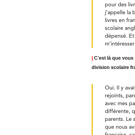
pour des livr
j’appelle la
livres en fr
scolaire ang
dépensé. Et 
m’intéresser 
|
C’est là que vous
division scolaire 
Oui. Il y av
rejoints, par
avec mes par
différente, 
parents. Le s
que nous avi
française, ç