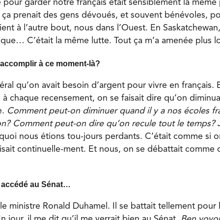
te pour garder notre français était sensiblement la même 
 ça prenait des gens dévoués, et souvent bénévoles, pou
ient à l’autre bout, nous dans l’Ouest. En Saskatchewan,
que… C’était la même lutte. Tout ça m’a amenée plus lo
 accomplir à ce moment-là?
al qu’on avait besoin d’argent pour vivre en français. Et
 à chaque recensement, on se faisait dire qu’on diminuai
e.
Comment peut-on diminuer quand il y a nos écoles fr
on? Comment peut-on dire qu’on recule tout le temps?
oi nous étions tou-jours perdants. C’était comme si on
isait continuelle-ment. Et nous, on se débattait comme 
z accédé au Sénat…
r le ministre Ronald Duhamel. Il se battait tellement pour 
n jour, il me dit qu’il me verrait bien au Sénat.
Ben voyo