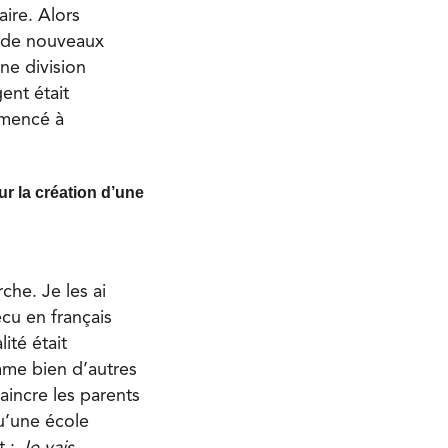
aire. Alors
nt de nouveaux
ne division
ent était
ommencé à
r la création d’une
che. Je les ai
écu en français
ité était
omme bien d’autres
vaincre les parents
qu’une école
t :
Je vais