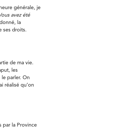
rneure générale, je
Vous avez été
donné, la
 ses droits.
artie de ma vie.
put, les
 le parler. On
’ai réalisé qu’on
s par la Province