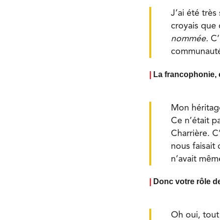
J’ai été trè
croyais que 
nommée.
C’
communauté m
|
La francophonie, 
Mon héritage
Ce n’était p
Charrière. C’
nous faisait 
n’avait même
|
Donc votre rôle d
Oh oui, tout