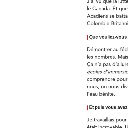
J’ai vu que la lut
le Canada. Et que
Acadiens se batta
Colombie-Britanni
|
Que vouliez-vous
Démontrer au fédér
les nombres. Mais
Ça n’a pas d’allur
écoles d’immersi
comprendre pourqu
nous, on nous div
l’eau bénite.
|
Et puis vous ave
Je travaillais pou
était incroyable. U