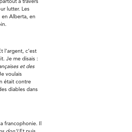
partout à travers
r lutter. Les
 en Alberta, en
in.
 l’argent, c’est
t. Je me disais :
ançaises et des
Je voulais
 était contre
des diables dans
la francophonie. Il
ns don’!
Et puis,