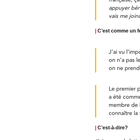
appuyer béné
vais me join
|
C’est comme un f
J’ai vu l’im
on n’a pas l
on ne prend 
Le premier p
a été comme 
membre de la
connaître la
|
C’est-à-dire?