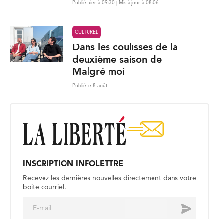
Publié hier à 09:30 | Mis à jour à 08:06
CULTUREL
Dans les coulisses de la
deuxième saison de
Malgré moi
Publié le 8 août
INSCRIPTION INFOLETTRE
Recevez les dernières nouvelles directement dans votre
boite courriel.
E
Envoyer
m