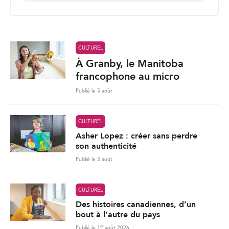
a
i
l
*
CULTUREL
À Granby, le Manitoba
francophone au micro
Publié le 5 août
CULTUREL
Asher Lopez : créer sans perdre
son authenticité
Publié le 3 août
CULTUREL
Des histoires canadiennes, d’un
bout à l’autre du pays
er
Publié le 1
août 2026