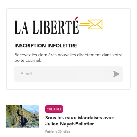
INSCRIPTION INFOLETTRE
Recevez les dernières nouvelles directement dans votre
boite courriel.
E
Envoyer
m
a
i
l
*
CULTUREL
Sous les eaux islandaises avec
Julien Nayet-Pelletier
Publié le 30 juillet