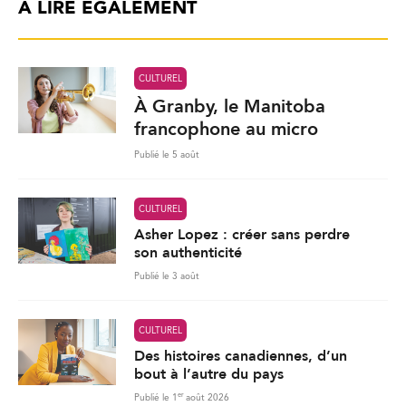
À LIRE ÉGALEMENT
CULTUREL
À Granby, le Manitoba
francophone au micro
Publié le 5 août
CULTUREL
Asher Lopez : créer sans perdre
son authenticité
Publié le 3 août
CULTUREL
Des histoires canadiennes, d’un
bout à l’autre du pays
er
Publié le 1
août 2026