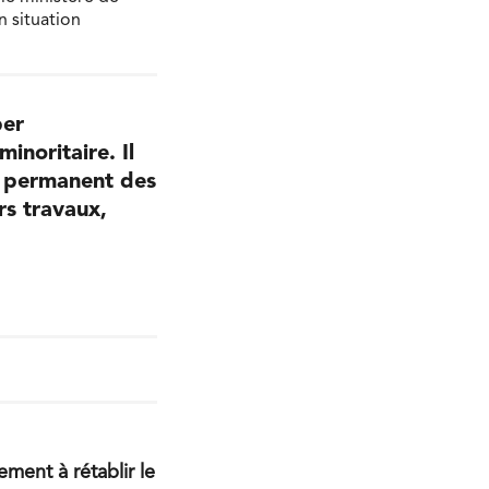
 situation
per
inoritaire. Il
é permanent des
urs travaux,
ment à rétablir le