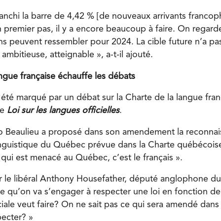
franchi la barre de 4,42 % [de nouveaux arrivants franco
 premier pas, il y a encore beaucoup à faire. On regard
ns peuvent ressembler pour 2024. La cible future n’a pas
 ambitieuse, atteignable », a-t-il ajouté.
angue française échauffe les débats
 été marqué par un débat sur la Charte de la langue fr
re
Loi sur les langues officielles
.
io Beaulieu a proposé dans son amendement la reconna
guistique du Québec prévue dans la Charte québécoise.
s qui est menacé au Québec, c’est le français ».
gir le libéral Anthony Housefather, député anglophone d
re qu’on va s’engager à respecter une loi en fonction d
ciale veut faire? On ne sait pas ce qui sera amendé dans 
pecter? »