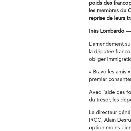
poids des francop
les membres du Co
reprise de leurs t
Inès Lombardo —
L’amendement sur
la députée franco
obliger Immigrati
« Bravo les amis »
premier consentem
Avec l’aide des f
du trésor, les dép
Le directeur génér
IRCC, Alain Desr
option moins bien 