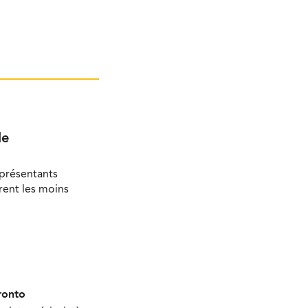
le
eprésentants
rent les moins
ronto