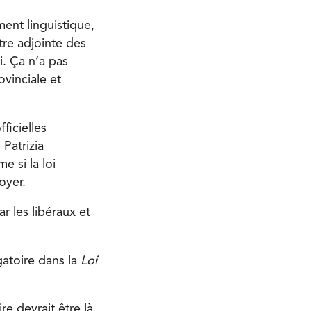
ent linguistique,
tre adjointe des
i. Ça n’a pas
ovinciale et
.
ficielles
 Patrizia
e si la loi
Boyer.
r les libéraux et
gatoire dans la
Loi
e devrait être là.