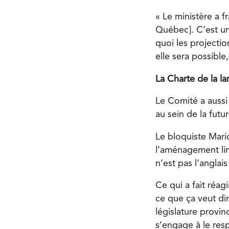
« Le ministère a 
Québec]. C’est un
quoi les projectio
elle sera possible,
La Charte de la l
Le Comité a aussi
au sein de la futu
Le bloquiste Mar
l’aménagement lin
n’est pas l’anglai
Ce qui a fait réa
ce que ça veut di
législature provin
s’engage à le res