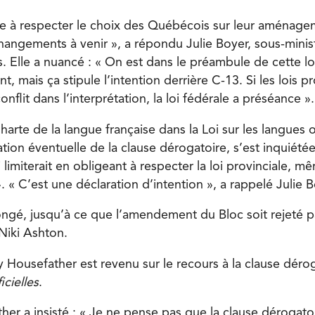
e à respecter le choix des Québécois sur leur aménagem
hangements à venir », a répondu Julie Boyer, sous-minis
s. Elle a nuancé : « On est dans le préambule de cette lo
t, mais ça stipule l’intention derrière C-13. Si les lois pr
onflit dans l’interprétation, la loi fédérale a préséance »
harte de la langue française dans la Loi sur les langues of
sation éventuelle de la clause dérogatoire, s’est inquiétée
 limiterait en obligeant à respecter la loi provinciale, mêm
. « C’est une déclaration d’intention », a rappelé Julie 
ongé, jusqu’à ce que l’amendement du Bloc soit rejeté pa
Niki Ashton.
y Housefather est revenu sur le recours à la clause déro
icielles
.
r a insisté : « Je ne pense pas que la clause dérogatoir