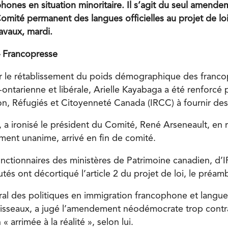
hones en situation minoritaire. Il s’agit du seul amend
mité permanent des langues officielles au projet de loi
ravaux, mardi.
 Francopresse
 le rétablissement du poids démographique des franco
-ontarienne et libérale, Arielle Kayabaga a été renforcé
on, Réfugiés et Citoyenneté Canada (IRCC) à fournir des
, a ironisé le président du Comité, René Arseneault, en 
ent unanime, arrivé en fin de comité.
onctionnaires des ministères de Patrimoine canadien, d’
utés ont décortiqué l’article 2 du projet de loi, le préamb
al des politiques en immigration francophone et langues 
uisseaux, a jugé l’amendement néodémocrate trop contr
« arrimée à la réalité », selon lui.