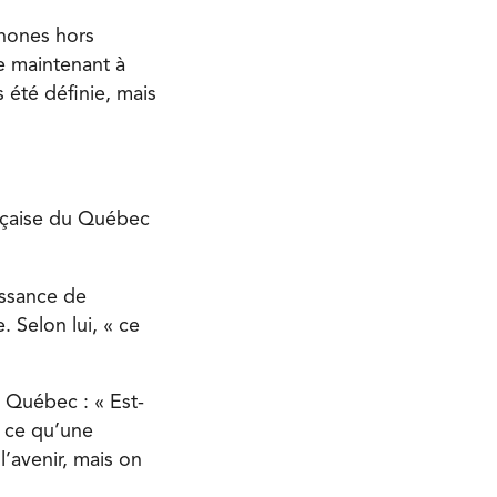
phones hors
e maintenant à
 été définie, mais
ançaise du Québec
issance de
 Selon lui, « ce
u Québec : « Est-
e ce qu’une
l’avenir, mais on