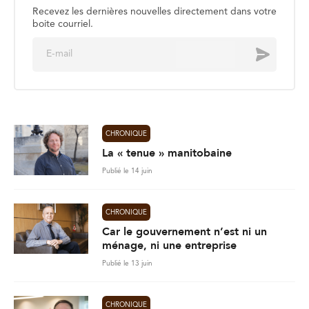
Recevez les dernières nouvelles directement dans votre
boite courriel.
E
Envoyer
m
a
i
l
*
CHRONIQUE
La « tenue » manitobaine
Publié le 14 juin
CHRONIQUE
Car le gouvernement n’est ni un
ménage, ni une entreprise
Publié le 13 juin
CHRONIQUE