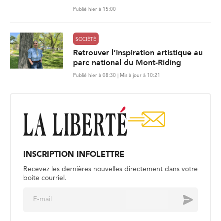
Publié hier à 15:00
SOCIÉTÉ
Retrouver l’inspiration artistique au
parc national du Mont-Riding
Publié hier à 08:30 | Mis à jour à 10:21
INSCRIPTION INFOLETTRE
Recevez les dernières nouvelles directement dans votre
boite courriel.
E
Envoyer
m
a
i