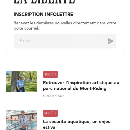
INSCRIPTION INFOLETTRE
Recevez les dernières nouvelles directement dans votre
boite courriel.
E
Envoyer
m
a
i
l
*
SOCIÉTÉ
Retrouver l’inspiration artistique au
parc national du Mont-Riding
Publié le 4 août
SOCIÉTÉ
La sécurité aquatique, un enjeu
estival