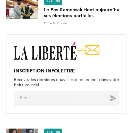
POLITIQUE
Le Pas-Kameesak tient aujourd’hui
ses élections partielles
Publié le 21 juillet
INSCRIPTION INFOLETTRE
Recevez les dernières nouvelles directement dans votre
boite courriel.
E
Envoyer
m
a
i
l
*
POLITIQUE