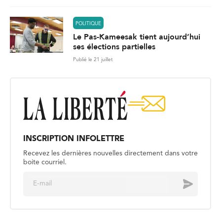
POLITIQUE
Le Pas-Kameesak tient aujourd’hui
ses élections partielles
Publié le 21 juillet
INSCRIPTION INFOLETTRE
Recevez les dernières nouvelles directement dans votre
boite courriel.
E
Envoyer
m
a
i
l
*