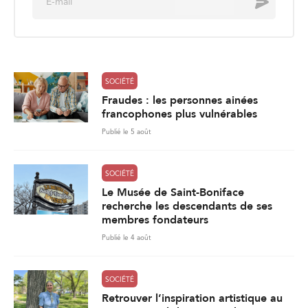
Envoyer
m
a
i
l
*
SOCIÉTÉ
Fraudes : les personnes ainées
francophones plus vulnérables
Publié le 5 août
SOCIÉTÉ
Le Musée de Saint-Boniface
recherche les descendants de ses
membres fondateurs
Publié le 4 août
SOCIÉTÉ
Retrouver l’inspiration artistique au