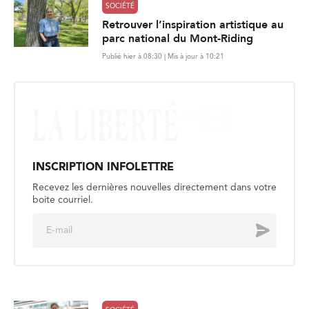
SOCIÉTÉ
Retrouver l’inspiration artistique au
parc national du Mont-Riding
Publié hier à 08:30 | Mis à jour à 10:21
INSCRIPTION INFOLETTRE
Recevez les dernières nouvelles directement dans votre
boite courriel.
E
Envoyer
m
a
i
l
*