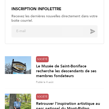
INSCRIPTION INFOLETTRE
Recevez les dernières nouvelles directement dans votre
boite courriel.
E
Envoyer
m
a
i
l
*
SOCIÉTÉ
Le Musée de Saint-Boniface
recherche les descendants de ses
membres fondateurs
Publié le 4 août
SOCIÉTÉ
Retrouver l’inspiration artistique au
parc national du Mont-Riding