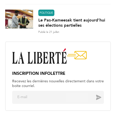
POLITIQUE
Le Pas-Kameesak tient aujourd’hui
ses élections partielles
Publié le 21 juillet
INSCRIPTION INFOLETTRE
Recevez les dernières nouvelles directement dans votre
boite courriel.
E
Envoyer
m
a
i
l