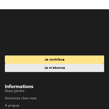
Je contribue
Je m'abonne
Informations
Nous joindre
Annoncez chez nous
À propos
Services
Travailler à La Liberté
Emplois en français