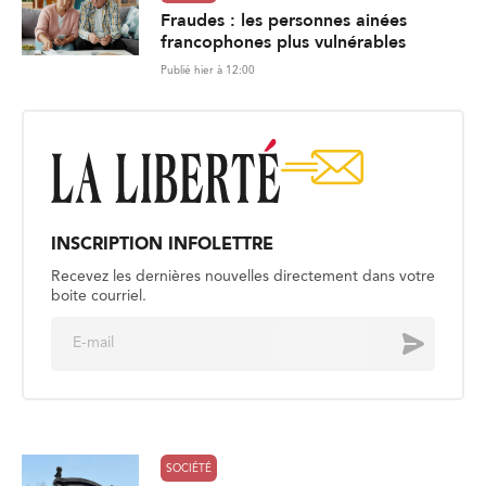
Fraudes : les personnes ainées
francophones plus vulnérables
Publié hier à 12:00
INSCRIPTION INFOLETTRE
Recevez les dernières nouvelles directement dans votre
boite courriel.
E
Envoyer
m
a
i
l
*
SOCIÉTÉ