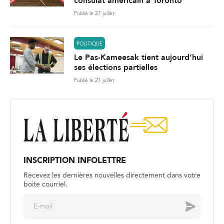
consulat américain à Toronto
Publié le 27 juillet
POLITIQUE
Le Pas-Kameesak tient aujourd’hui
ses élections partielles
Publié le 21 juillet
INSCRIPTION INFOLETTRE
Recevez les dernières nouvelles directement dans votre
boite courriel.
E
Envoyer
m
a