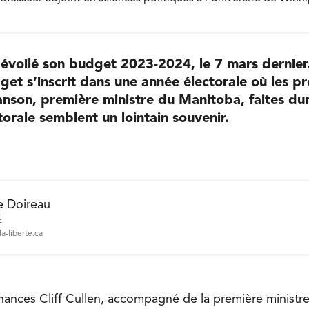
dévoilé son budget 2023-2024, le 7 mars dernier
dget s’inscrit dans une année électorale où les 
nson, première ministre du Manitoba, faites du
rale semblent un lointain souvenir.
e Doireau
É
a-liberte.ca
inances Cliff Cullen, accompagné de la première minist