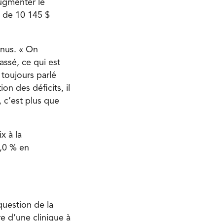
ugmenter le
t de 10 145 $
enus. « On
ssé, ce qui est
toujours parlé
on des déficits, il
c’est plus que
x à la
,0 % en
uestion de la
e d’une clinique à