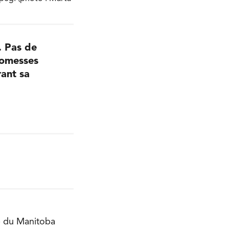
. Pas de
promesses
rant sa
re du Manitoba