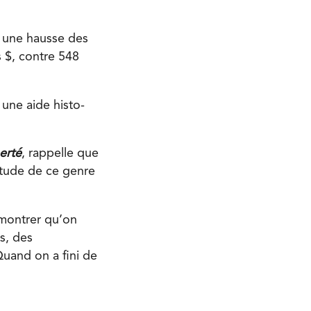
c une hausse des
s $, contre 548
 une aide histo-
erté
, rappelle que
tude de ce genre
 montrer qu’on
s, des
Quand on a fini de