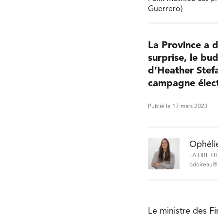
Guerrero)
La Province a 
surprise, le bu
d’Heather Stefa
campagne électo
Publié le 17 mars 2023
Ophéli
LA LIBERT
odoireau@l
Le ministre des F