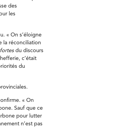
sse des
our les
u. « On s’éloigne
 la réconciliation
 fortes
du discours
efferie, c’était
riorités du
rovinciales.
confirme. « On
rbone. Sauf que ce
arbone pour lutter
onnement n’est pas