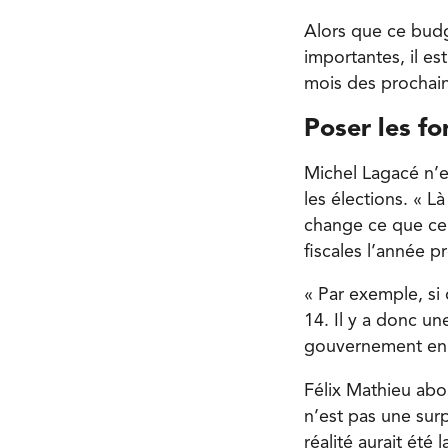
Alors que ce budg
importantes, il e
mois des prochain
Poser les fo
Michel Lagacé n’e
les élections. « 
change ce que cel
fiscales l’année p
« Par exemple, si
14. Il y a donc u
gouvernement en 
Félix Mathieu abo
n’est pas une surp
réalité aurait ét