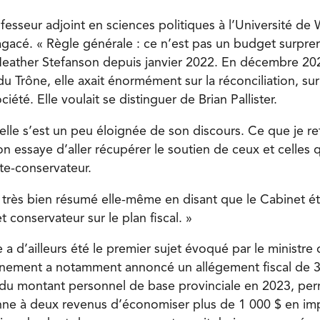
fesseur adjoint en sciences politiques à l’Université de 
agacé. « Règle générale : ce n’est pas un budget surprena
’Heather Stefanson depuis janvier 2022. En décembre 2021
u Trône, elle axait énormément sur la réconciliation, su
ciété. Elle voulait se distinguer de Brian Pallister.
elle s’est un peu éloignée de son discours. Ce que je re
n essaye d’aller récupérer le soutien de ceux et celles 
ste-conservateur.
urs très bien résumé elle-même en disant que le Cabinet ét
et conservateur sur le plan fiscal. »
e a d’ailleurs été le premier sujet évoqué par le ministre 
nement a notamment annoncé un allégement fiscal de 31
 du montant personnel de base provinciale en 2023, perm
ne à deux revenus d’économiser plus de 1 000 $ en imp