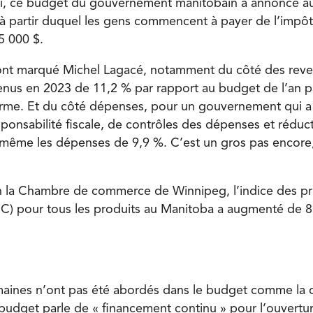
si, ce budget du gouvernement manitobain a annoncé a
à partir duquel les gens commencent à payer de l’impô
5 000 $.
 ont marqué Michel Lagacé, notamment du côté des rev
nus en 2023 de 11,2 % par rapport au budget de l’an pa
e. Et du côté dépenses, pour un gouvernement qui a 
sponsabilité fiscale, de contrôles des dépenses et réducti
ême les dépenses de 9,9 %. C’est un gros pas encore, 
n la Chambre de commerce de Winnipeg, l’indice des pri
C) pour tous les produits au Manitoba a augmenté de 8
s
aines n’ont pas été abordés dans le budget comme la q
 budget parle de « financement continu » pour l’ouvertur