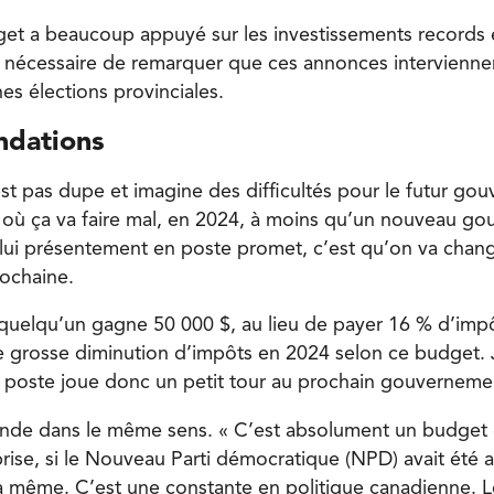
et a beaucoup appuyé sur les investissements records 
st nécessaire de remarquer que ces annonces intervienn
es élections provinciales.
ndations
st pas dupe et imagine des difficultés pour le futur go
Là où ça va faire mal, en 2024, à moins qu’un nouveau g
ui présentement en poste promet, c’est qu’on va chang
rochaine.
 quelqu’un gagne 50 000 $, au lieu de payer 16 % d’impô
ne grosse diminution d’impôts en 2024 selon ce budget.
poste joue donc un petit tour au prochain gouverneme
nde dans le même sens. « C’est absolument un budget é
rise, si le Nouveau Parti démocratique (NPD) avait été a
é la même. C’est une constante en politique canadienne. 