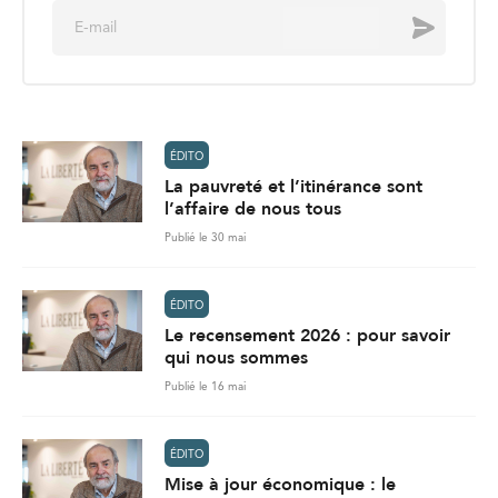
E
Envoyer
m
a
i
l
*
ÉDITO
La pauvreté et l’itinérance sont
l’affaire de nous tous
Publié le 30 mai
ÉDITO
Le recensement 2026 : pour savoir
qui nous sommes
Publié le 16 mai
ÉDITO
Mise à jour économique : le