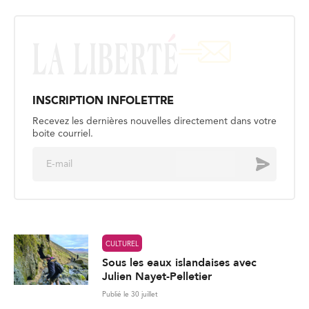
INSCRIPTION INFOLETTRE
Recevez les dernières nouvelles directement dans votre
boite courriel.
E
Envoyer
m
a
i
l
*
CULTUREL
Sous les eaux islandaises avec
Julien Nayet-Pelletier
Publié le 30 juillet