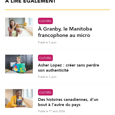
À LIRE ÉGALEMENT
CULTUREL
À Granby, le Manitoba
francophone au micro
Publié le 5 août
CULTUREL
Asher Lopez : créer sans perdre
son authenticité
Publié le 3 août
CULTUREL
Des histoires canadiennes, d’un
bout à l’autre du pays
er
Publié le 1
août 2026