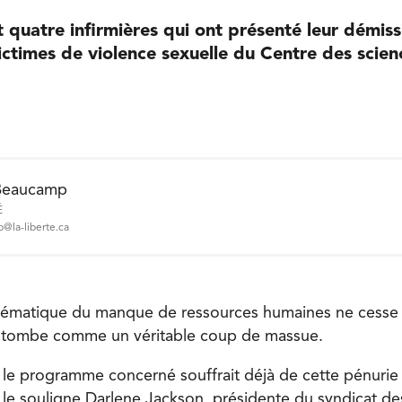
t quatre infirmières qui ont présenté leur démiss
ictimes de violence sexuelle du Centre des scien
.
Beaucamp
É
@la-liberte.ca
lématique du manque de ressources humaines ne cesse d
le tombe comme un véritable coup de massue.
 le programme concerné souffrait déjà de cette pénurie
e souligne Darlene Jackson, présidente du syndicat des