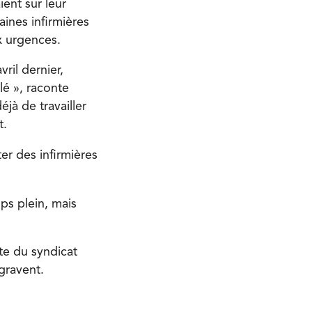
ient sur leur
aines infirmières
x urgences.
ril dernier,
lé », raconte
jà de travailler
t.
er des infirmières
ps plein, mais
te du syndicat
gravent.