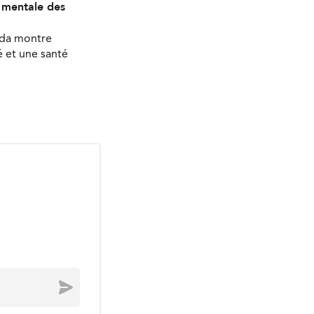
é mentale des
ada montre
 et une santé
Envoyer