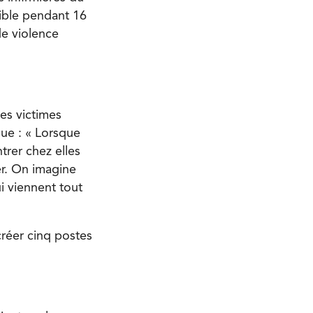
nible pendant 16
de violence
es victimes
que : « Lorsque
rer chez elles
er. On imagine
i viennent tout
créer cinq postes