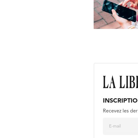
INSCRIPTI
Recevez les der
E
m
a