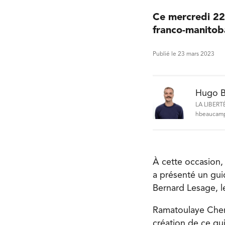
Ce mercredi 22 
franco-manitob
Publié le 23 mars 2023
Hugo 
LA LIBERT
hbeaucamp
À cette occasion,
a présenté un guid
Bernard Lesage, l
Ramatoulaye Cherif
création de ce gu