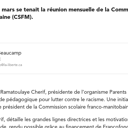
mars se tenait la réunion mensuelle de la Commi
aine (CSFM).
Beaucamp
É
@la-liberte.ca
 Ramatoulaye Cherif, présidente de l’organisme Parents 
e pédagogique pour lutter contre le racisme. Une initiat
e président de la Commission scolaire franco-manitobai
, détaille les grandes lignes directrices et les motivatio
ide, rendu possible grâce au financement de Francofond