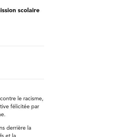
ssion scolaire
contre le racisme,
ive félicitée par
ne.
ns derrière la
s et la