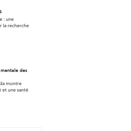
s
e : une
r la recherche
é mentale des
ada montre
 et une santé