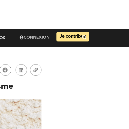
Je contribue
CONNEXION
OS
isme